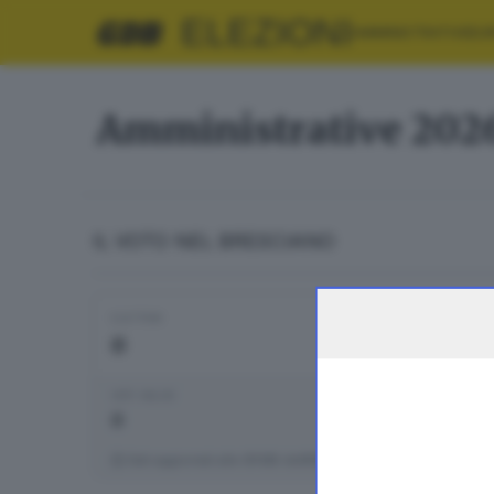
ELEZIONI
AMMINISTRATIVE
EU
Amministrative 202
IL VOTO NEL BRESCIANO
ELETTORI
VOTANTI
0
0
VOTI VALIDI
BIANCHE
0
0
Dati aggiornati alle
01:00
del
01/01/1970