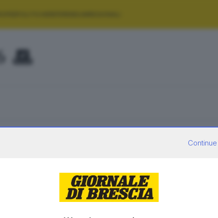
ROPEE
POLITICHE
REFERENDUM
REGIONALI
6
AFFLUENZA
Continue
—
NULLE
0