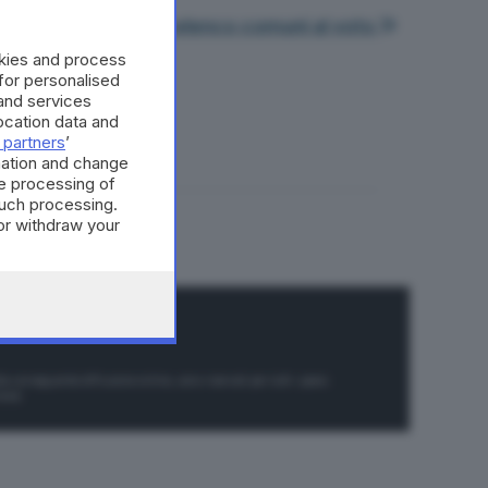
vedi elenco comuni al voto
okies and process
 for personalised
and services
cation data and
 partners
’
mation and change
e processing of
such processing.
or withdraw your
 the bottom of
a conseguente diffusione online, sono riservati per tutti i paesi.
1948.