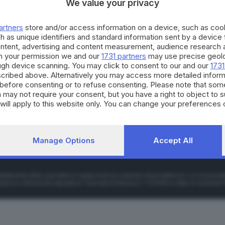
We value your privacy
artners
store and/or access information on a device, such as co
h as unique identifiers and standard information sent by a device
ontent, advertising and content measurement, audience research 
h your permission we and our
1731 partners
may use precise geolo
ough device scanning. You may click to consent to our and our
1731
cribed above. Alternatively you may access more detailed infor
before consenting or to refuse consenting. Please note that som
LISTE COLLEGATE
 may not require your consent, but you have a right to object to 
will apply to this website only. You can change your preferences 
e by returning to this site and clicking the
privacy policy
button at
Manage Options
Accept All
à e Necrologie
Informativa privacy
Cookie Policy
dattamento totale o parziale e la riproduzione con qualsiasi mezzo elettronico, in funzione dell
tidiano di informazione registrato al Tribunale di Brescia al n° 07/1948 in data 30 novembre 