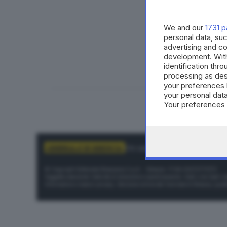
We and our
1731 p
personal data, suc
advertising and c
development. Wit
identification thr
processing as des
your preferences 
your personal data
Your preferences 
consent at any tim
the webpage.
Chi siamo
Abbonamenti
Pubblicit
© Copyright Editoriale Bresciana S.p.A. - Brescia- P.IVA 00272770173
Soggetto esercente l'attività di direzione e coordinamento: Gold Line SpA L'a
Informative e moduli privacy. Edizione online del Giornale di Brescia, quo