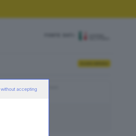
FONTE DATI:
Scrutini definitivi
SEZIONI SCRUTINATE
 without accepting
/
PNA
0