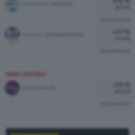
4.92 %
LETIZIA MORATTI PRESIDENTE
81 VOTI
vedi preferenze
4.07 %
ITALIA VIVA - AZIONE RENEW EUROPE
67 VOTI
vedi preferenze
MARA GHIDORZI
1.70 %
UNIONE POPOLARE
28 VOTI
vedi preferenze