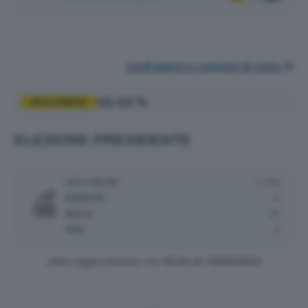
vedi elenco comuni al voto
48.40 %
AFFLUENZA
ELEZIONE PRESIDENTE
VOTI VALIDI:
1.796
BIANCHE:
8
NULLE:
25
PNA:
0
ultimo aggiornamento: ore
19:20
del
13/02/2023