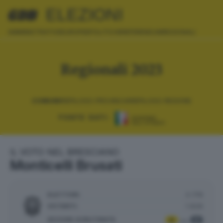
ELEZIONI
AMMINISTRATIVE
EUROPEE
POLITICHE
REFERENDUM
REGIONALI
Regionali 2023
COMUNI
RIEPILOGO PROVINCIA
RIEPILOGO REGIONE
FONTE DATI:
IL VOTO NEL BRESCIANO
Monticelli Brusati
ELETTORI:
3.779
VOTANTI:
1.829
SEZIONI SCRUTINATE
:
4
4
su