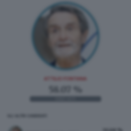
ATTILIO FONTANA
58.07 %
1.043
VOTI
GLI ALTRI CANDIDATI
30.68 %