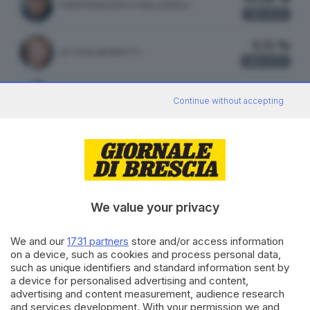
PIERFRANCESCO MAJORINO
551
VOTI
9.35 %
LETIZIA MORATTI
168
VOTI
1.89 %
MARA GHIDORZI
Continue without accepting
34
VOTI
ATTILIO FONTANA
26.11 %
FRATELLI D'ITALIA
430 VOTI
We value your privacy
vedi preferenze
We and our
1731 partners
store and/or access information
on a device, such as cookies and process personal data,
16.03 %
such as unique identifiers and standard information sent by
LEGA
264 VOTI
a device for personalised advertising and content,
advertising and content measurement, audience research
vedi preferenze
and services development. With your permission we and