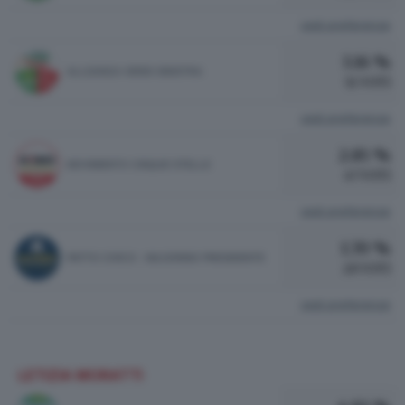
vedi preferenze
3.16 %
ALLEANZA VERDI SINISTRA
52 VOTI
vedi preferenze
2.85 %
MOVIMENTO CINQUE STELLE
47 VOTI
vedi preferenze
1.70 %
PATTO CIVICO - MAJORINO PRESIDENTE
28 VOTI
vedi preferenze
LETIZIA MORATTI