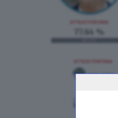
ATTILIO FONTANA
77.84 %
411
VOTI
ATTILIO FONTANA
FRATELLI D'ITALIA
LEGA