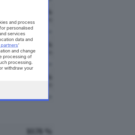
5.79 %
29 VOTI
okies and process
 for personalised
vedi preferenze
and services
cation data and
1.60 %
 partners
’
mation and change
8 VOTI
e processing of
such processing.
vedi preferenze
or withdraw your
 the bottom of
0.80 %
4 VOTI
vedi preferenze
10.78 %