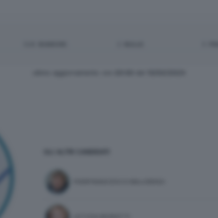
528
BIANCHE:
2
NULLE:
5
PN
ultimo aggiornamento: ore
20:00
del
13/02/2023
GLI ALTRI CANDIDATI
PIERFRANCESCO MAJORINO
LETIZIA MORATTI