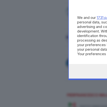
FORZA ITALIA
We and our
1731 p
personal data, suc
advertising and c
development. Wit
identification thr
LOMBARDIA IDEALE
processing as des
your preferences 
your personal data
Your preferences 
consent at any tim
the webpage.
NOI MODERATI - RI
PIERFRANCESCO MA
PARTITO DEMOCRAT