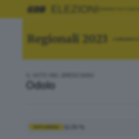
ELEZIONI
AMMINISTRATIVE
EU
Regionali 2023
COMUNI
RIE
IL VOTO NEL BRESCIANO
Odolo
32.70 %
AFFLUENZA