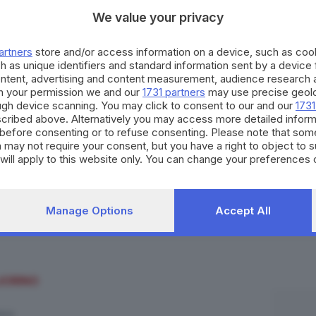
We value your privacy
artners
store and/or access information on a device, such as co
h as unique identifiers and standard information sent by a device
ontent, advertising and content measurement, audience research 
h your permission we and our
1731 partners
may use precise geolo
ough device scanning. You may click to consent to our and our
1731
cribed above. Alternatively you may access more detailed infor
before consenting or to refuse consenting. Please note that som
 may not require your consent, but you have a right to object to 
will apply to this website only. You can change your preferences 
e by returning to this site and clicking the
privacy policy
button at
NASCIMENTO SGARBI
Manage Options
Accept All
JORINO
ICO