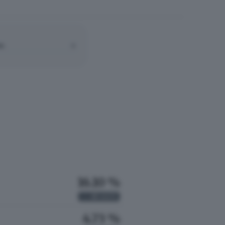
A:
0
16.10 %
85
VOTI
4.73 %