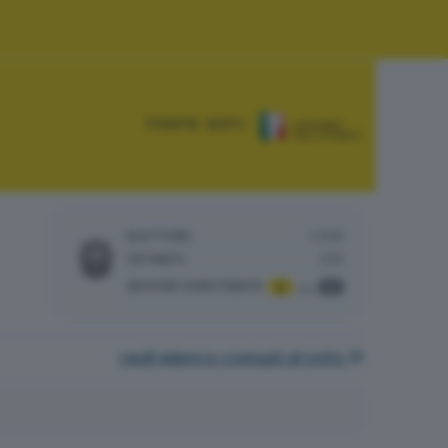
FONTE DATI:
ELETTORI:
1.636
VOTANTI:
535
SEZIONI SCRUTINATE
:
2
2
su
vedi elenco comuni al voto