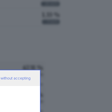
25
VOTI
1.33 %
7
VOTI
47.31 %
237 VOTI
 without accepting
vedi preferenze
22.36 %
112 VOTI
vedi preferenze