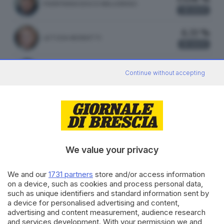
PIERFRANCESCO MAJORINO
31
VOTI
6.33 %
LETIZIA MORATTI
15
VOTI
1.27 %
MARA GHIDORZI
Continue without accepting
3
VOTI
ATTILIO FONTANA
33.18 %
FRATELLI D'ITALIA
73 VOTI
We value your privacy
vedi preferenze
We and our
1731 partners
store and/or access information
on a device, such as cookies and process personal data,
29.55 %
such as unique identifiers and standard information sent by
LEGA
65 VOTI
a device for personalised advertising and content,
advertising and content measurement, audience research
vedi preferenze
and services development. With your permission we and