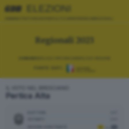
ELEZIONI
AMMINISTRATIVE
EUROPEE
POLITICHE
REFERENDUM
REGIONALI
Regionali 2023
COMUNI
RIEPILOGO PROVINCIA
RIEPILOGO REGIONE
FONTE DATI:
IL VOTO NEL BRESCIANO
Pertica Alta
ELETTORI:
547
VOTANTI:
243
SEZIONI SCRUTINATE
:
1
1
su