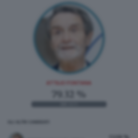
ATTILIO FONTANA
79.32 %
188
VOTI
GLI ALTRI CANDIDATI
13.08 %