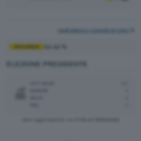
vedi elenco comuni al voto
44.42 %
AFFLUENZA
ELEZIONE PRESIDENTE
VOTI VALIDI:
237
BIANCHE:
0
NULLE:
6
PNA:
0
ultimo aggiornamento: ore
17:36
del
13/02/2023