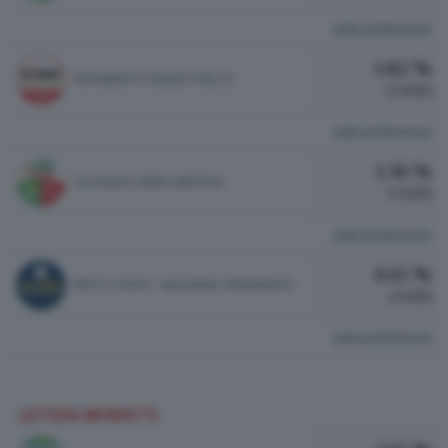
vedi preferenze
1.82 %
MOVIMENTO CINQUE STELLE
4 VOTI
vedi preferenze
1.36 %
ALLEANZA VERDI SINISTRA
3 VOTI
vedi preferenze
0.45 %
PATTO CIVICO - MAJORINO PRESIDENTE
1 VOTI
vedi preferenze
LETIZIA MORATTI