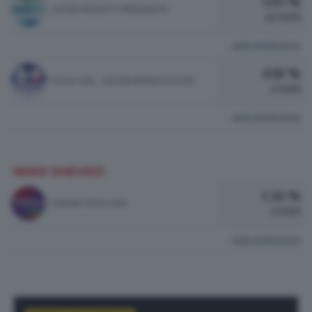
5.45 %
LETIZIA MORATTI PRESIDENTE
12 VOTI
vedi preferenze
0.91 %
ITALIA VIVA - AZIONE RENEW EUROPE
2 VOTI
vedi preferenze
MARA GHIDORZI
1.36 %
UNIONE POPOLARE
3 VOTI
vedi preferenze