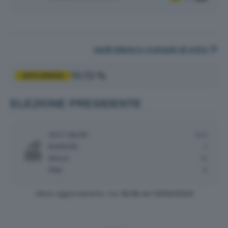
vedi elenco comuni al voto
53.72 %
AFFLUENZA
ELEZIONE PRESIDENTE
VOTI VALIDI:
423
BIANCHE:
2
NULLE:
15
PNA:
0
ultimo aggiornamento: ore
18:08
del
13/02/2023