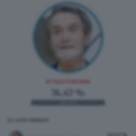
ATTILIO FONTANA
74.47 %
315
VOTI
GLI ALTRI CANDIDATI
20.57 %