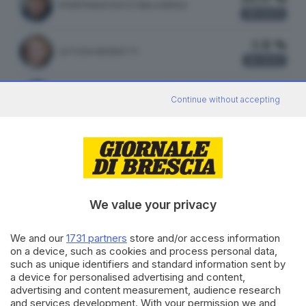
PIERFRANCESCO MAJORINO
87
VOTI
3.31 %
LETIZIA MORATTI
14
VOTI
1.65 %
MARA GHIDORZI
Continue without accepting
7
VOTI
ATTILIO FONTANA
50.60 %
LEGA
211 VOTI
We value your privacy
vedi preferenze
We and our
1731 partners
store and/or access information
on a device, such as cookies and process personal data,
12.47 %
such as unique identifiers and standard information sent by
FRATELLI D'ITALIA
52 VOTI
a device for personalised advertising and content,
advertising and content measurement, audience research
vedi preferenze
and services development. With your permission we and