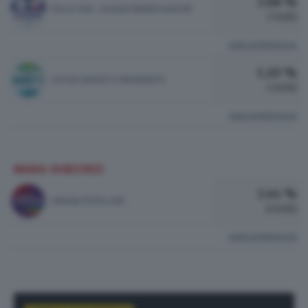
1.68 %
ITALIA VIVA - AZIONE RENEW EUROPE
7 VOTI
vedi preferenze
1.20 %
LETIZIA MORATTI PRESIDENTE
5 VOTI
vedi preferenze
MARA GHIDORZI
1.44 %
UNIONE POPOLARE
6 VOTI
vedi preferenze