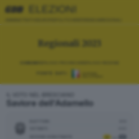
ELEZIONI
AMMINISTRATIVE
EUROPEE
POLITICHE
REFERENDUM
REGIONALI
Regionali 2023
COMUNI
RIEPILOGO PROVINCIA
RIEPILOGO REGIONE
FONTE DATI:
IL VOTO NEL BRESCIANO
Saviore dell'Adamello
ELETTORI:
819
VOTANTI:
440
SEZIONI SCRUTINATE
:
2
2
su