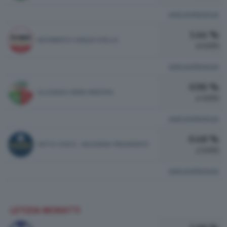
vedi preferenze
1.44 %
MOVIMENTO CINQUE STELLE
6 VOTI
vedi preferenze
0.96 %
ALLEANZA VERDI SINISTRA
4 VOTI
vedi preferenze
0.48 %
PATTO CIVICO - MAJORINO PRESIDENTE
2 VOTI
vedi preferenze
LETIZIA MORATTI