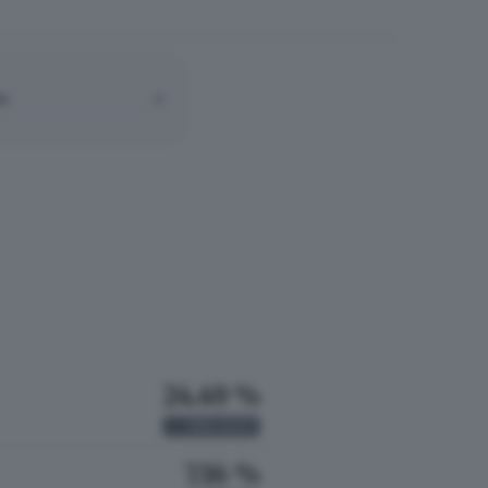
A:
0
24.49 %
530
VOTI
7.16 %