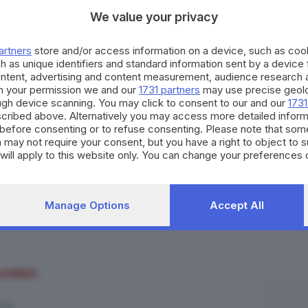
We value your privacy
artners
store and/or access information on a device, such as co
h as unique identifiers and standard information sent by a device
ontent, advertising and content measurement, audience research 
h your permission we and our
1731 partners
may use precise geolo
ough device scanning. You may click to consent to our and our
1731
cribed above. Alternatively you may access more detailed infor
before consenting or to refuse consenting. Please note that som
 may not require your consent, but you have a right to object to 
will apply to this website only. You can change your preferences 
e by returning to this site and clicking the
privacy policy
button at
NASCIMENTO SGARBI
Manage Options
Accept All
JORINO
ICO