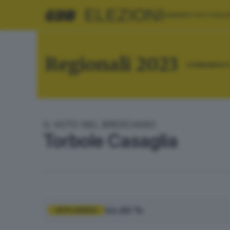
ELEZIONI
AMMINISTRATIVE
EU
Regionali 2023
COMUNI
RIE
IL VOTO NEL BRESCIANO
Torbole Casaglia
44.60 %
AFFLUENZA