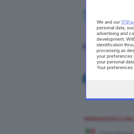
FORZA ITALIA
We and our
1731 p
personal data, suc
advertising and c
development. Wit
identification thr
LOMBARDIA IDEALE
processing as des
your preferences 
your personal data
Your preferences 
consent at any tim
the webpage.
NOI MODERATI - RI
PIERFRANCESCO MA
PARTITO DEMOCRAT