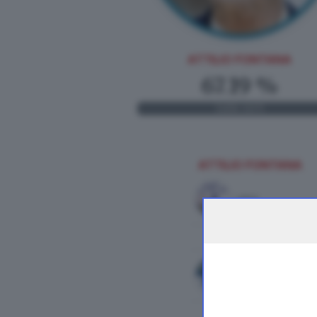
ATTILIO FONTANA
67.19 %
1.454
VOTI
ATTILIO FONTANA
LEGA
FRATELLI D'ITALIA