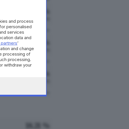
8.01 %
161 VOTI
okies and process
 for personalised
vedi preferenze
and services
cation data and
6.17 %
 partners
’
mation and change
124 VOTI
e processing of
such processing.
vedi preferenze
or withdraw your
 the bottom of
0.80 %
16 VOTI
vedi preferenze
18.21 %