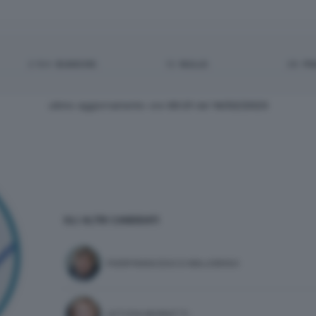
2.164
BIANCHE:
12
NULLE:
28
PN
ultimo aggiornamento: ore
00:21
del
14/02/2023
GLI ALTRI CANDIDATI
PIERFRANCESCO MAJORINO
LETIZIA MORATTI