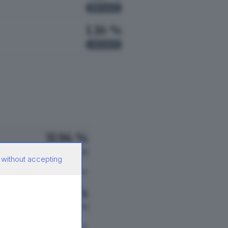
155
VOTI
1.16 %
25
VOTI
31.94 %
642 VOTI
 without accepting
vedi preferenze
19.65 %
395 VOTI
vedi preferenze