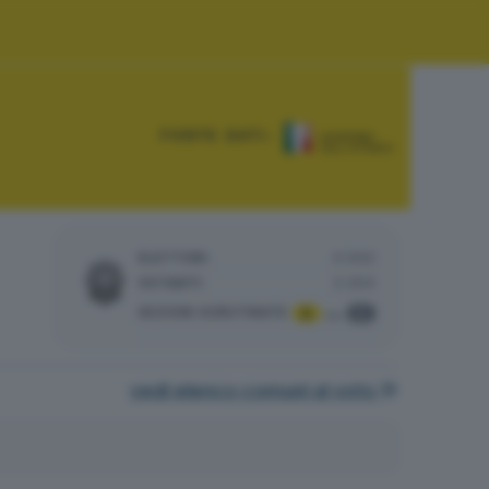
FONTE DATI:
ELETTORI:
4.942
VOTANTI:
2.204
SEZIONI SCRUTINATE
:
5
5
su
vedi elenco comuni al voto