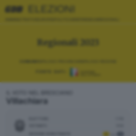
ELEZIONI
AMMINISTRATIVE
EUROPEE
POLITICHE
REFERENDUM
REGIONALI
Regionali 2023
COMUNI
RIEPILOGO PROVINCIA
RIEPILOGO REGIONE
FONTE DATI:
IL VOTO NEL BRESCIANO
Villachiara
ELETTORI:
1.116
VOTANTI:
558
SEZIONI SCRUTINATE
:
1
1
su