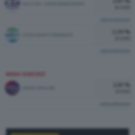
2.67 %
ITALIA VIVA - AZIONE RENEW EUROPE
14 VOTI
vedi preferenze
2.29 %
LETIZIA MORATTI PRESIDENTE
12 VOTI
vedi preferenze
MARA GHIDORZI
2.10 %
UNIONE POPOLARE
11 VOTI
vedi preferenze