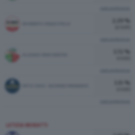
vedi preferenze
2.29 %
MOVIMENTO CINQUE STELLE
12 VOTI
vedi preferenze
1.72 %
ALLEANZA VERDI SINISTRA
9 VOTI
vedi preferenze
1.15 %
PATTO CIVICO - MAJORINO PRESIDENTE
6 VOTI
vedi preferenze
LETIZIA MORATTI