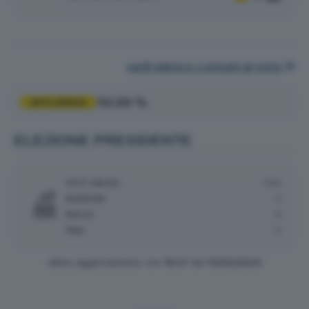
vedi elenco comuni al voto
50.00 %
AFFLUENZA
ELEZIONE PRESIDENTE
VOTI VALIDI:
545
BIANCHE:
4
NULLE:
9
PNA:
0
ultimo aggiornamento: ore
18:27
del
13/02/2023