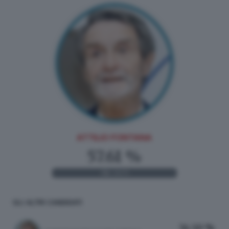
ATTILIO FONTANA
57.61 %
314
VOTI
GLI ALTRI CANDIDATI
34.50 %