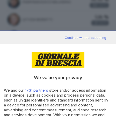
PIERFRANCESCO MAJORINO
188
VOTI
5.14 %
LETIZIA MORATTI
28
VOTI
2.75 %
MARA GHIDORZI
Continue without accepting
15
VOTI
ATTILIO FONTANA
29.20 %
FRATELLI D'ITALIA
153 VOTI
We value your privacy
vedi preferenze
We and our
1731 partners
store and/or access information
on a device, such as cookies and process personal data,
16.41 %
such as unique identifiers and standard information sent by
LEGA
86 VOTI
a device for personalised advertising and content,
advertising and content measurement, audience research
vedi preferenze
and services development. With your permission we and