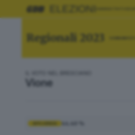
ELEZIONI
AMMINISTRATIVE
EU
Regionali 2023
COMUNI
RIE
IL VOTO NEL BRESCIANO
Vione
44.40 %
AFFLUENZA