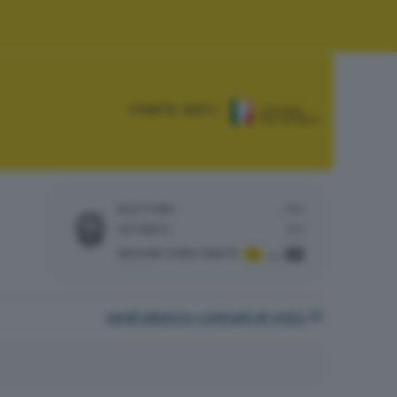
FONTE DATI:
ELETTORI:
705
VOTANTI:
313
SEZIONI SCRUTINATE
:
1
1
su
vedi elenco comuni al voto