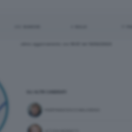
292
BIANCHE:
4
NULLE:
17
PN
ultimo aggiornamento: ore
19:57
del
13/02/2023
GLI ALTRI CANDIDATI
PIERFRANCESCO MAJORINO
LETIZIA MORATTI