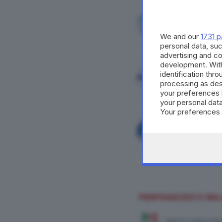
FORZA ITALIA
We and our
1731 p
personal data, suc
advertising and c
development. Wit
identification thr
LOMBARDIA IDEALE
processing as des
your preferences 
your personal data
Your preferences 
consent at any tim
the webpage.
NOI MODERATI - RI
PIERFRANCESCO MA
PARTITO DEMOCRAT