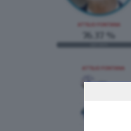
ATTILIO FONTANA
76.37 %
223
VOTI
ATTILIO FONTANA
LEGA
FRATELLI D'ITALIA