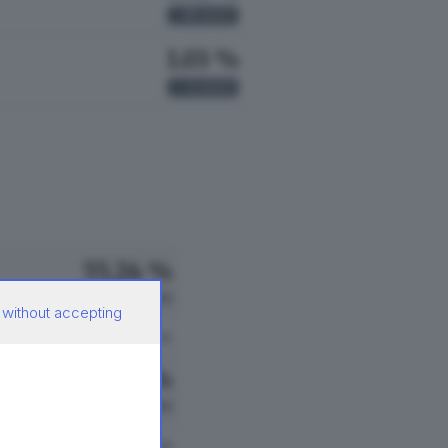
19
VOTI
1.03 %
3
VOTI
55.24 %
158 VOTI
 without accepting
vedi preferenze
11.54 %
33 VOTI
vedi preferenze