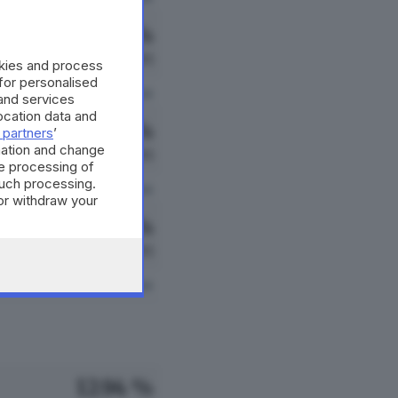
7.69 %
22 VOTI
okies and process
 for personalised
vedi preferenze
and services
cation data and
2.80 %
 partners
’
mation and change
8 VOTI
e processing of
such processing.
vedi preferenze
or withdraw your
 the bottom of
0.00 %
0 VOTI
vedi preferenze
12.94 %