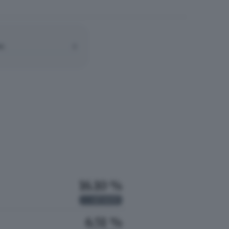
A:
0
16.10 %
47
VOTI
6.51 %