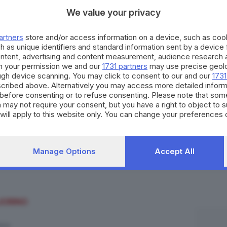
We value your privacy
artners
store and/or access information on a device, such as co
h as unique identifiers and standard information sent by a device
ontent, advertising and content measurement, audience research 
h your permission we and our
1731 partners
may use precise geolo
ough device scanning. You may click to consent to our and our
1731
cribed above. Alternatively you may access more detailed infor
before consenting or to refuse consenting. Please note that som
 may not require your consent, but you have a right to object to 
will apply to this website only. You can change your preferences 
e by returning to this site and clicking the
privacy policy
button at
NASCIMENTO SGARBI
Manage Options
Accept All
JORINO
ICO