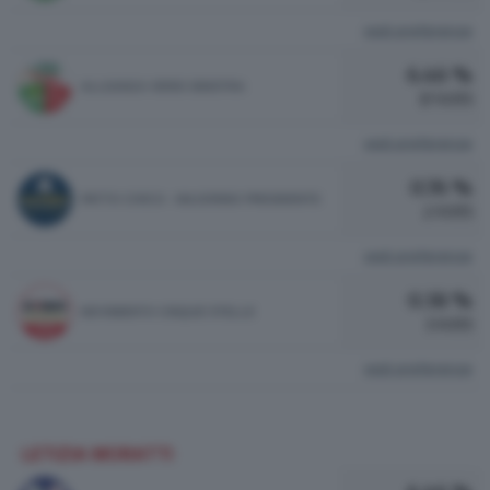
vedi preferenze
6.46 %
ALLEANZA VERDI SINISTRA
17 VOTI
vedi preferenze
0.76 %
PATTO CIVICO - MAJORINO PRESIDENTE
2 VOTI
vedi preferenze
0.38 %
MOVIMENTO CINQUE STELLE
1 VOTI
vedi preferenze
LETIZIA MORATTI