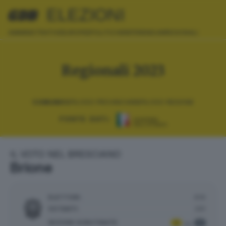
ELEZIONI
AMMINISTRATIVE
EUROPEE
POLITICHE
REFERENDUM
REGIONALI
Regionali 2023
COMUNI
RIEPILOGO PROVINCIA
RIEPILOGO REGIONE
FONTE DATI:
IL VOTO NEL BRESCIANO
Brione
ELETTORI:
619
VOTANTI:
291
SEZIONI SCRUTINATE
:
1
1
su