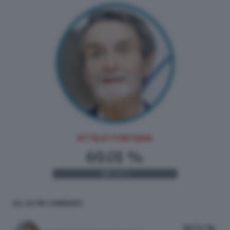
ATTILIO FONTANA
69.01 %
196
VOTI
GLI ALTRI CANDIDATI
19.72 %