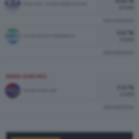
6.46 %
ITALIA VIVA - AZIONE RENEW EUROPE
17 VOTI
vedi preferenze
3.42 %
LETIZIA MORATTI PRESIDENTE
9 VOTI
vedi preferenze
MARA GHIDORZI
1.52 %
UNIONE POPOLARE
4 VOTI
vedi preferenze