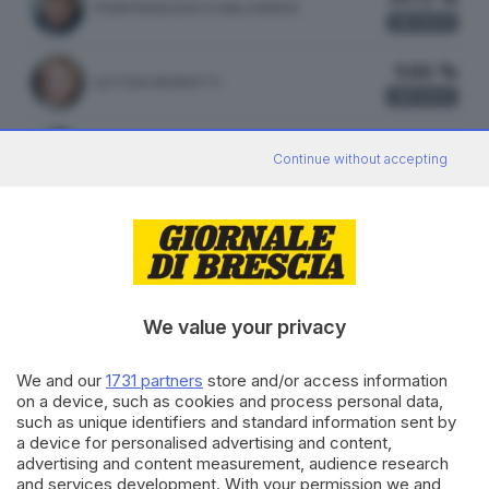
PIERFRANCESCO MAJORINO
56
VOTI
9.86 %
LETIZIA MORATTI
28
VOTI
1.41 %
MARA GHIDORZI
Continue without accepting
4
VOTI
ATTILIO FONTANA
35.74 %
FRATELLI D'ITALIA
94 VOTI
We value your privacy
vedi preferenze
We and our
1731 partners
store and/or access information
on a device, such as cookies and process personal data,
23.95 %
such as unique identifiers and standard information sent by
LEGA
63 VOTI
a device for personalised advertising and content,
advertising and content measurement, audience research
vedi preferenze
and services development. With your permission we and