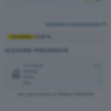
vedi elenco comuni al voto
47.01 %
AFFLUENZA
ELEZIONE PRESIDENTE
VOTI VALIDI:
284
BIANCHE:
3
NULLE:
4
PNA:
0
ultimo aggiornamento: ore
18:38
del
13/02/2023