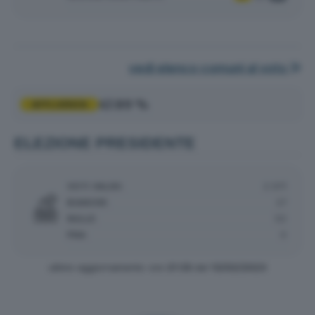
vedi elenco comuni al voto
47.89 %
AFFLUENZA
ELEZIONE PRESIDENTE
VOTI VALIDI:
2.971
BIANCHE:
27
NULLE:
50
PNA:
0
ultimo aggiornamento: ore
21:35
del
13/02/2023