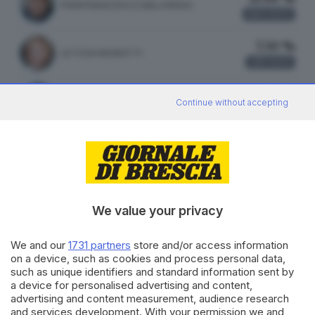
PIERFRANCESCO MAJORINO
643
VOTI
7.30 %
LETIZIA MORATTI
217
VOTI
1.14 %
MARA GHIDORZI
Continue without accepting
34
VOTI
ATTILIO FONTANA
27.83 %
FRATELLI D'ITALIA
780 VOTI
We value your privacy
vedi preferenze
We and our
1731 partners
store and/or access information
on a device, such as cookies and process personal data,
20.59 %
such as unique identifiers and standard information sent by
LEGA
577 VOTI
a device for personalised advertising and content,
advertising and content measurement, audience research
vedi preferenze
and services development. With your permission we and