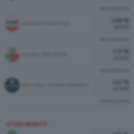
vedi preferenze
2.89 %
MOVIMENTO CINQUE STELLE
81 VOTI
vedi preferenze
1.53 %
ALLEANZA VERDI SINISTRA
43 VOTI
vedi preferenze
1.43 %
PATTO CIVICO - MAJORINO PRESIDENTE
40 VOTI
vedi preferenze
LETIZIA MORATTI