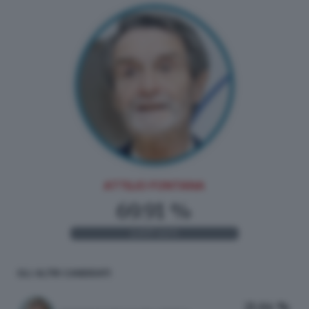
ATTILIO FONTANA
69.91 %
2.077
VOTI
GLI ALTRI CANDIDATI
21.64 %