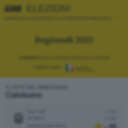
ELEZIONI
AMMINISTRATIVE
EUROPEE
POLITICHE
REFERENDUM
REGIONALI
Regionali 2023
COMUNI
RIEPILOGO PROVINCIA
RIEPILOGO REGIONE
FONTE DATI:
IL VOTO NEL BRESCIANO
Calvisano
ELETTORI:
6.364
VOTANTI:
3.048
SEZIONI SCRUTINATE
:
7
7
su