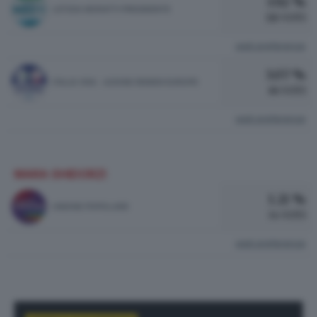
3.92 %
LETIZIA MORATTI PRESIDENTE
110 VOTI
vedi preferenze
3.07 %
ITALIA VIVA - AZIONE RENEW EUROPE
86 VOTI
vedi preferenze
MARA GHIDORZI
1.21 %
UNIONE POPOLARE
34 VOTI
vedi preferenze