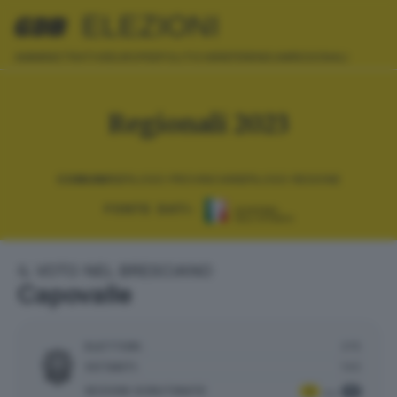
ELEZIONI
AMMINISTRATIVE
EUROPEE
POLITICHE
REFERENDUM
REGIONALI
Regionali 2023
COMUNI
RIEPILOGO PROVINCIA
RIEPILOGO REGIONE
FONTE DATI:
IL VOTO NEL BRESCIANO
Capovalle
ELETTORI:
375
VOTANTI:
140
SEZIONI SCRUTINATE
:
1
1
su