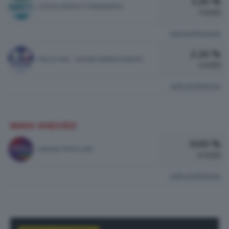
5.26 %
LETIZIA MORATTI PRESIDENTE
7 VOTI
vedi preferenze
2.26 %
ITALIA VIVA - AZIONE RENEW EUROPE
3 VOTI
vedi preferenze
MARA GHIDORZI
0.00 %
UNIONE POPOLARE
0 VOTI
vedi preferenze