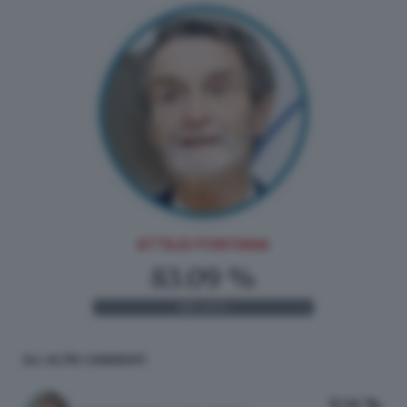
ATTILIO FONTANA
83.09 %
113
VOTI
GLI ALTRI CANDIDATI
9.56 %