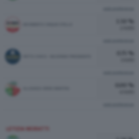
vedi preferenze
1.50 %
MOVIMENTO CINQUE STELLE
2 VOTI
vedi preferenze
0.75 %
PATTO CIVICO - MAJORINO PRESIDENTE
1 VOTI
vedi preferenze
0.00 %
ALLEANZA VERDI SINISTRA
0 VOTI
vedi preferenze
LETIZIA MORATTI