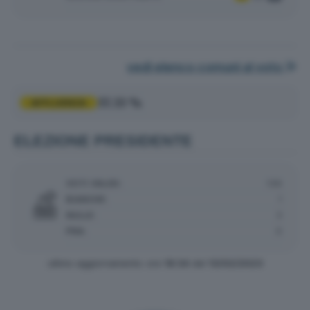
vedi elenco comuni al voto
37.33 %
AFFLUENZA
ELEZIONE PRESIDENTE
VOTI VALIDI:
136
BIANCHE:
1
NULLE:
3
PNA:
0
ultimo aggiornamento: ore
18:34
del
13/02/2023