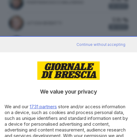
PIERFRANCESCO MAJORINO
13
VOTI
7.35 %
LETIZIA MORATTI
10
VOTI
0.00 %
MARA GHIDORZI
Continue without accepting
0
VOTI
ATTILIO FONTANA
35.34 %
LEGA
47 VOTI
We value your privacy
vedi preferenze
We and our
1731 partners
store and/or access information
on a device, such as cookies and process personal data,
29.32 %
such as unique identifiers and standard information sent by
FRATELLI D'ITALIA
39 VOTI
a device for personalised advertising and content,
advertising and content measurement, audience research
vedi preferenze
and services development. With your permission we and