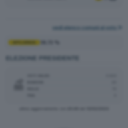
vedi elenco comuni al voto
38.71 %
AFFLUENZA
ELEZIONE PRESIDENTE
VOTI VALIDI:
3.623
BIANCHE:
20
NULLE:
72
PNA:
0
ultimo aggiornamento: ore
20:49
del
13/02/2023