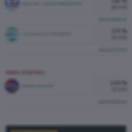
3.61 %
ITALIA VIVA - AZIONE RENEW EUROPE
119 VOTI
vedi preferenze
3.37 %
LETIZIA MORATTI PRESIDENTE
111 VOTI
vedi preferenze
MARA GHIDORZI
1.09 %
UNIONE POPOLARE
36 VOTI
vedi preferenze