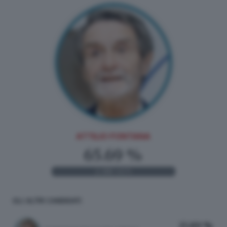
ATTILIO FONTANA
65.69 %
2.380
VOTI
GLI ALTRI CANDIDATI
25.89 %