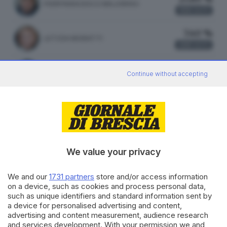
PIERFRANCESCO MAJORINO
938
VOTI
7.40 %
LETIZIA MORATTI
268
VOTI
1.02 %
MARA GHIDORZI
Continue without accepting
37
VOTI
ATTILIO FONTANA
27.84 %
FRATELLI D'ITALIA
917 VOTI
We value your privacy
vedi preferenze
We and our
1731 partners
store and/or access information
on a device, such as cookies and process personal data,
19.55 %
such as unique identifiers and standard information sent by
LEGA
644 VOTI
a device for personalised advertising and content,
advertising and content measurement, audience research
vedi preferenze
and services development. With your permission we and