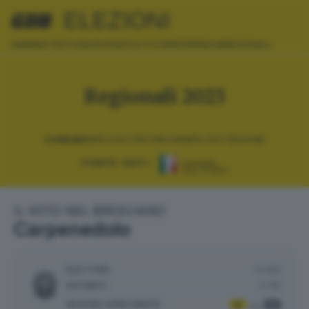
ELEZIONI
AMMINISTRATIVE
EUROPEE
POLITICHE
REFERENDUM
REGIONALI
Regionali 2023
COMUNI
RIEPILOGO PROVINCIA
RIEPILOGO REGIONE
FONTE DATI:
IL VOTO NEL BRESCIANO
Carpenedolo
ELETTORI:
9.597
VOTANTI:
3.715
SEZIONI SCRUTINATE
:
9
9
su