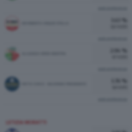
vedi preferenze
3.43 %
MOVIMENTO CINQUE STELLE
113 VOTI
vedi preferenze
2.94 %
ALLEANZA VERDI SINISTRA
97 VOTI
vedi preferenze
1.76 %
PATTO CIVICO - MAJORINO PRESIDENTE
58 VOTI
vedi preferenze
LETIZIA MORATTI