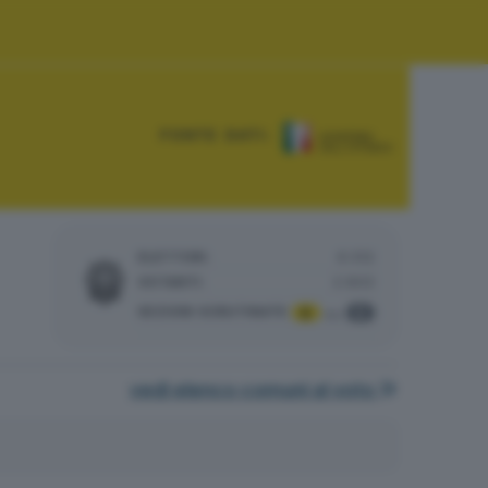
FONTE DATI:
ELETTORI:
6.512
VOTANTI:
2.803
SEZIONI SCRUTINATE
:
6
6
su
vedi elenco comuni al voto