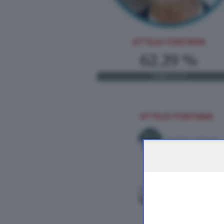
ATTILIO FONTANA
62.29 %
1.690
VOTI
ATTILIO FONTANA
FRATELLI D'ITALIA
LEGA