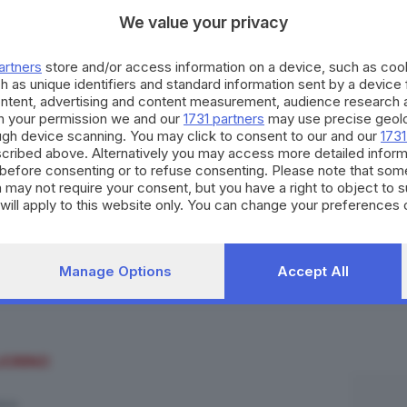
We value your privacy
artners
store and/or access information on a device, such as co
h as unique identifiers and standard information sent by a device
ontent, advertising and content measurement, audience research 
h your permission we and our
1731 partners
may use precise geolo
ough device scanning. You may click to consent to our and our
1731
cribed above. Alternatively you may access more detailed infor
before consenting or to refuse consenting. Please note that som
 may not require your consent, but you have a right to object to 
will apply to this website only. You can change your preferences 
e by returning to this site and clicking the
privacy policy
button at
NASCIMENTO SGARBI
Manage Options
Accept All
JORINO
ICO