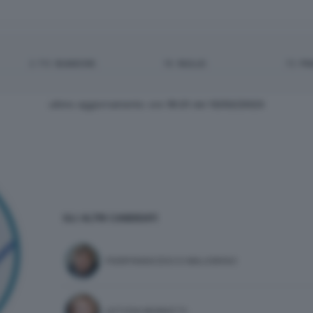
2.713
BIANCHE:
18
NULLE:
72
PN
ultimo aggiornamento: ore
19:21
del
13/02/2023
GLI ALTRI CANDIDATI
PIERFRANCESCO MAJORINO
LETIZIA MORATTI