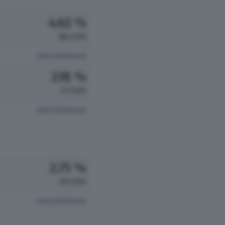
4.62 %
116 VOTI
vedi preferenze
2.91 %
73 VOTI
vedi preferenze
2.75 %
69 VOTI
vedi preferenze