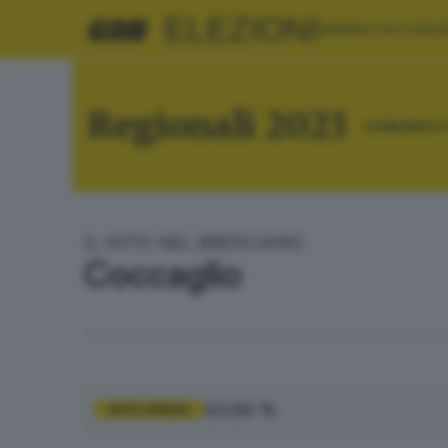
ELEZIONI
AMMINISTRATIVE
EU
Regionali 2023
COMUNI
RIE
IL VOTO NEL BRESCIANO
Coccaglio
43.04 %
AFFLUENZA