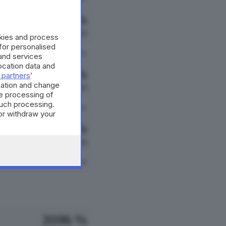
7.97 %
200 VOTI
okies and process
 for personalised
vedi preferenze
and services
cation data and
6.69 %
 partners
’
mation and change
168 VOTI
e processing of
such processing.
vedi preferenze
or withdraw your
 the bottom of
0.80 %
20 VOTI
vedi preferenze
20.96 %