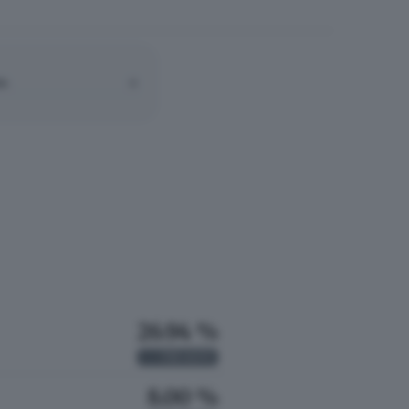
A:
0
26.94 %
731
VOTI
8.00 %