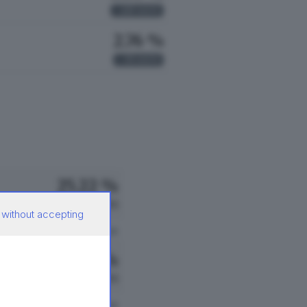
217
VOTI
2.76 %
75
VOTI
25.22 %
633 VOTI
 without accepting
vedi preferenze
21.91 %
550 VOTI
vedi preferenze