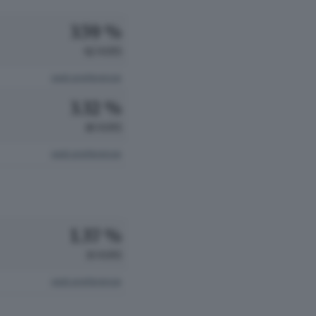
3.59 %
92 VOTI
vedi preferenze
3.32 %
85 VOTI
vedi preferenze
1.37 %
35 VOTI
vedi preferenze