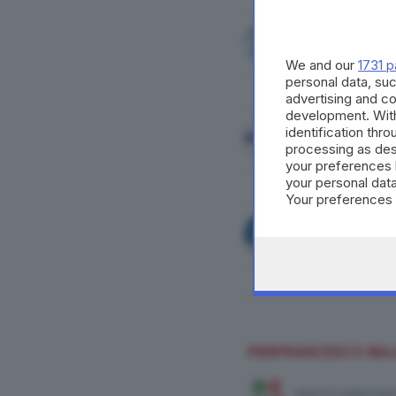
FORZA ITALIA
We and our
1731 p
personal data, suc
advertising and c
development. Wit
identification thr
LOMBARDIA IDEALE
processing as des
your preferences 
your personal data
Your preferences 
consent at any tim
the webpage.
NOI MODERATI - RI
PIERFRANCESCO MA
PARTITO DEMOCRAT