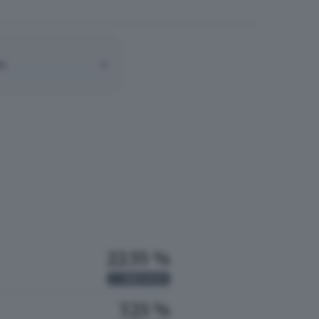
A:
0
22.55 %
621
VOTI
7.23 %