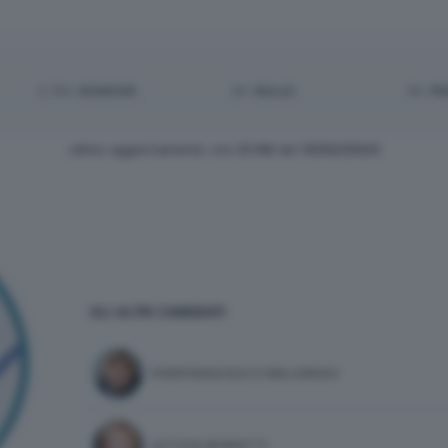
2.754
BIANCHE:
20
NULLE:
55
PN
ultimo aggiornamento: ore
21:06
del
13/02/2023
GLI ALTRI CANDIDATI
PIERFRANCESCO MAJORINO
LETIZIA MORATTI