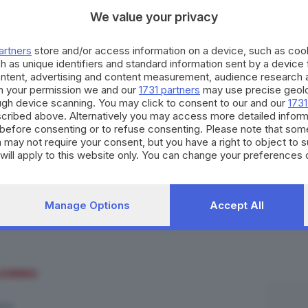
We value your privacy
artners
store and/or access information on a device, such as co
h as unique identifiers and standard information sent by a device
ontent, advertising and content measurement, audience research 
h your permission we and our
1731 partners
may use precise geolo
ough device scanning. You may click to consent to our and our
1731
cribed above. Alternatively you may access more detailed infor
before consenting or to refuse consenting. Please note that som
 may not require your consent, but you have a right to object to 
will apply to this website only. You can change your preferences 
e by returning to this site and clicking the
privacy policy
button at
NASCIMENTO SGARBI
Manage Options
Accept All
JORINO
ICO