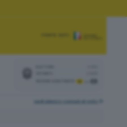
FONTE DATI:
ELETTORI:
5.812
VOTANTI:
2.829
SEZIONI SCRUTINATE
:
6
6
su
vedi elenco comuni al voto