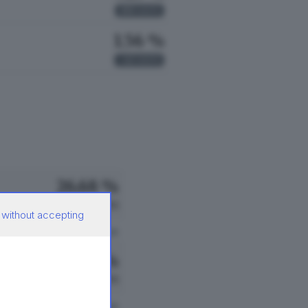
199
VOTI
1.56 %
43
VOTI
26.68 %
683 VOTI
 without accepting
vedi preferenze
24.80 %
635 VOTI
vedi preferenze