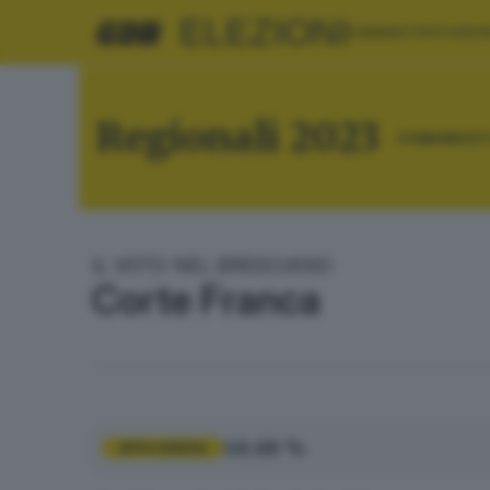
ELEZIONI
AMMINISTRATIVE
EU
Regionali 2023
COMUNI
RIE
IL VOTO NEL BRESCIANO
Corte Franca
48.68 %
AFFLUENZA