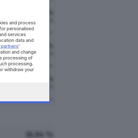
8.79 %
225 VOTI
okies and process
 for personalised
vedi preferenze
and services
cation data and
7.46 %
 partners
’
mation and change
191 VOTI
e processing of
such processing.
vedi preferenze
or withdraw your
 the bottom of
1.48 %
38 VOTI
vedi preferenze
16.84 %