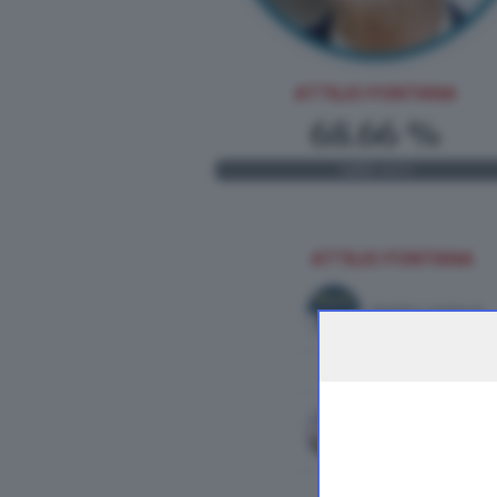
ATTILIO FONTANA
68.66 %
1.891
VOTI
ATTILIO FONTANA
FRATELLI D'ITALIA
LEGA