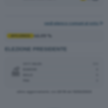
vedi elenco comuni al voto
46.09 %
AFFLUENZA
ELEZIONE PRESIDENTE
VOTI VALIDI:
514
BIANCHE:
8
NULLE:
8
PNA:
0
ultimo aggiornamento: ore
20:19
del
13/02/2023