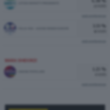
4.38 %
LETIZIA MORATTI PRESIDENTE
21 VOTI
vedi preferenze
3.33 %
ITALIA VIVA - AZIONE RENEW EUROPE
16 VOTI
vedi preferenze
MARA GHIDORZI
1.25 %
UNIONE POPOLARE
6 VOTI
vedi preferenze