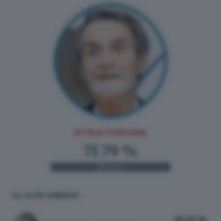
ATTILIO FONTANA
71.79 %
369
VOTI
GLI ALTRI CANDIDATI
18.09 %