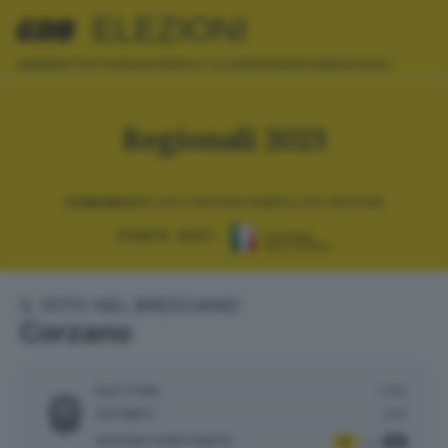
ELEZIONI
AMMINISTRATIVE
EUROPEE
POLITICHE
REFERENDUM
REGIONALI
Regionali 2023
COMUNI
RIEPILOGO PROVINCIA
RIEPILOGO REGIONE
FONTE DATI:
IL VOTO NEL BRESCIANO
Corzano
ELETTORI:
1.150
VOTANTI:
530
SEZIONI SCRUTINATE
:
2
2
su