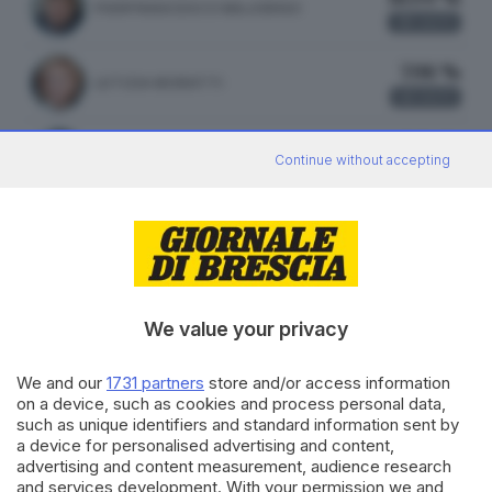
PIERFRANCESCO MAJORINO
93
VOTI
7.98 %
LETIZIA MORATTI
41
VOTI
2.14 %
MARA GHIDORZI
Continue without accepting
11
VOTI
ATTILIO FONTANA
33.75 %
FRATELLI D'ITALIA
162 VOTI
We value your privacy
vedi preferenze
We and our
1731 partners
store and/or access information
on a device, such as cookies and process personal data,
18.13 %
such as unique identifiers and standard information sent by
LEGA
87 VOTI
a device for personalised advertising and content,
advertising and content measurement, audience research
vedi preferenze
and services development. With your permission we and