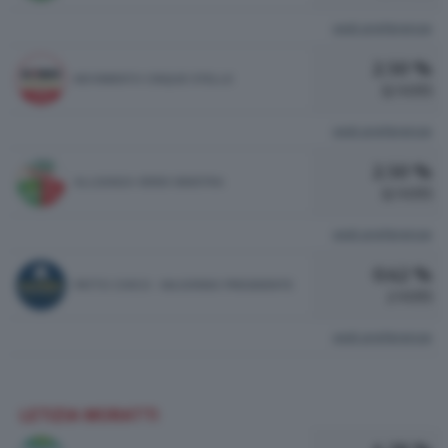
vedi preferenze
2.50 %
MOVIMENTO CINQUE STELLE
12 VOTI
vedi preferenze
2.50 %
ALLEANZA VERDI SINISTRA
12 VOTI
vedi preferenze
0.42 %
PATTO CIVICO - MAJORINO PRESIDENTE
2 VOTI
vedi preferenze
LETIZIA MORATTI