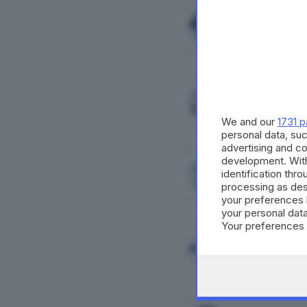
FRATELLI D'ITALIA
LEGA
We and our
1731 p
personal data, suc
advertising and c
development. Wit
identification thr
FORZA ITALIA
processing as des
your preferences 
your personal data
Your preferences 
consent at any tim
the webpage.
LOMBARDIA IDEALE