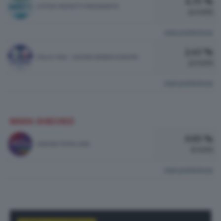
4.75 %
LETIZIA MORATTI PRESIDENTE
41 VOTI
vedi preferenze
2.43 %
ITALIA VIVA - AZIONE RENEW EUROPE
21 VOTI
vedi preferenze
MARA GHIDORZI
0.93 %
UNIONE POPOLARE
8 VOTI
vedi preferenze