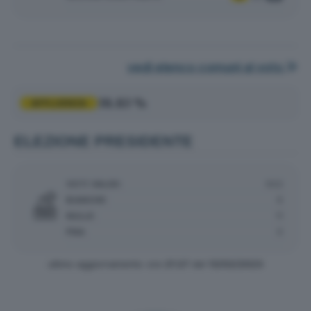
vedi elenco comuni al voto
38.83 %
AFFLUENZA
ELEZIONE PRESIDENTE
VOTI VALIDI:
922
BIANCHE:
6
NULLE:
11
PNA:
0
ultimo aggiornamento: ore
21:27
del
13/02/2023