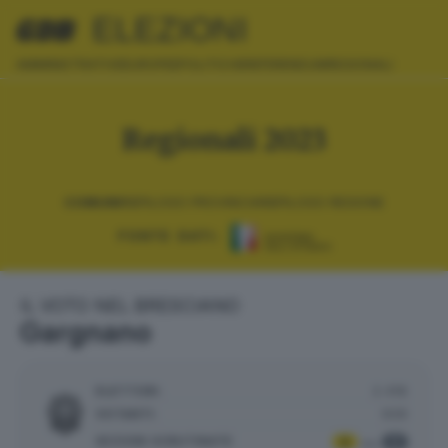
ELEZIONI
AMMINISTRATIVE
EUROPEE
POLITICHE
REFERENDUM
REGIONALI
Regionali 2023
COMUNI
RIEPILOGO PROVINCIA
RIEPILOGO REGIONE
FONTE DATI:
IL VOTO NEL BRESCIANO
Gargnano
ELETTORI:
2.418
VOTANTI:
939
SEZIONI SCRUTINATE
:
3
3
su