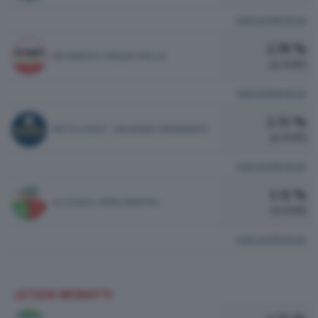
vedi preferenze
2.78 %
MOVIMENTO CINQUE STELLE
24 VOTI
vedi preferenze
2.55 %
PATTO CIVICO - MAJORINO PRESIDENTE
22 VOTI
vedi preferenze
1.51 %
ALLEANZA VERDI SINISTRA
13 VOTI
vedi preferenze
LETIZIA MORATTI