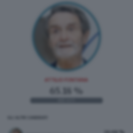
ATTILIO FONTANA
65.18 %
601
VOTI
GLI ALTRI CANDIDATI
26.68 %