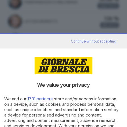
PIERFRANCESCO MAJORINO
246
VOTI
7.16 %
LETIZIA MORATTI
66
VOTI
0.98 %
MARA GHIDORZI
Continue without accepting
9
VOTI
ATTILIO FONTANA
31.40 %
FRATELLI D'ITALIA
271 VOTI
We value your privacy
vedi preferenze
We and our
1731 partners
store and/or access information
on a device, such as cookies and process personal data,
20.51 %
such as unique identifiers and standard information sent by
LEGA
177 VOTI
a device for personalised advertising and content,
advertising and content measurement, audience research
vedi preferenze
and services development. With your permission we and