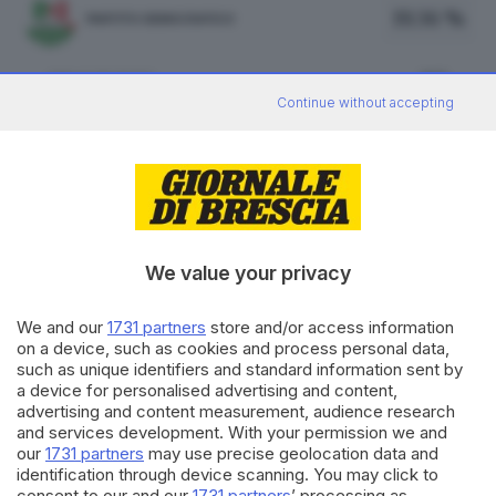
19.36 %
PARTITO DEMOCRATICO
107
EMILIO DELBONO
Continue without accepting
18
MIRIAM COMINELLI
5
CARLO PANZERA
3
MARIA ANNA DOSSENA
3
MATTIA PELUCHETTI
1
GABRIELE ZANNI
0
RAKEB TOSIO
We value your privacy
0
LUCIANO CORDA
We and our
1731 partners
store and/or access information
0
GIUSTINA BONANNO
on a device, such as cookies and process personal data,
0
ULIANA PARDELLI
such as unique identifiers and standard information sent by
a device for personalised advertising and content,
advertising and content measurement, audience research
and services development. With your permission we and
our
1731 partners
may use precise geolocation data and
1.53 %
MOVIMENTO CINQUE STELLE
identification through device scanning. You may click to
consent to our and our
1731 partners
’ processing as