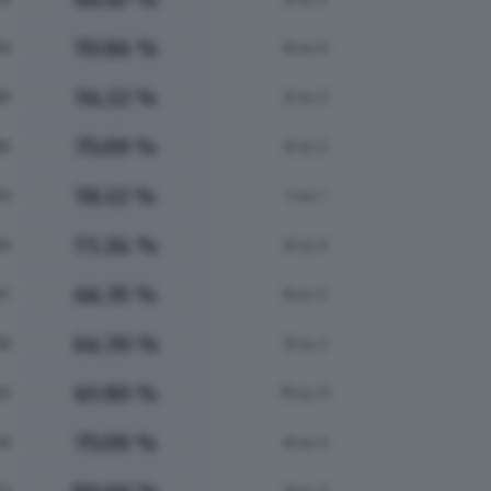
70.86 %
48
6
su 6
54.12 %
86
2
su 2
75.09 %
86
2
su 2
58.12 %
29
1
su 1
73.24 %
49
4
su 4
66.35 %
97
5
su 5
64.70 %
38
3
su 3
63.90 %
05
11
su 11
75.09 %
38
4
su 4