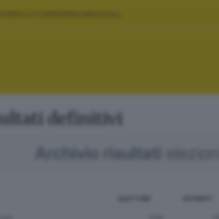
ROPEE
POLITICHE
REFERENDUM
REGIONALI
sultati definitivi
Archivio risultati
elezio
ELETTORI
VOTANTI
edda
1.133
7