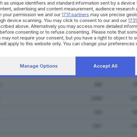
ella
8.397
5.3
h as unique identifiers and standard information sent by a device
ontent, advertising and content measurement, audience research 
h your permission we and our
1731 partners
may use precise geolo
vati
4.387
2.9
ough device scanning. You may click to consent to our and our
1731
cribed above. Alternatively you may access more detailed infor
dolo
8.574
6.3
before consenting or to refuse consenting. Please note that som
 may not require your consent, but you have a right to object to 
will apply to this website only. You can change your preferences 
1.393
9
e by returning to this site and clicking the
privacy policy
button at
ato
5.195
3.6
Manage Options
Accept All
 San Martino
8.604
5.7
o
996
7
3.906
2.9
564
4
1.587
1.3