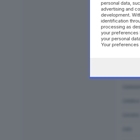
Castel M
personal data, suc
advertising and c
development. Wit
Castelco
identification thr
processing as des
Castene
your preferences 
your personal data
Your preferences 
Casto
consent at any tim
the webpage.
Castrezz
Cazzago
Cedegol
Cellatica
Cerveno
Ceto