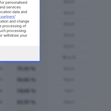
64.25 %
95
8
su 8
 for personalised
and services
cation data and
66.93 %
36
4
su 4
 partners
’
mation and change
73.94 %
40
8
su 8
e processing of
such processing.
70.42 %
or withdraw your
81
2
su 2
 the bottom of
69.93 %
33
5
su 5
66.76 %
44
10
su 10
75.30 %
50
2
su 2
76.06 %
71
5
su 5
79.08 %
46
1
su 1
82.55 %
10
3
su 3