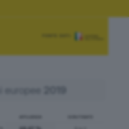
FONTE DATI:
ni europee
2019
AFFLUENZA
SCRUTINATE
68.67 %
78
2
su 2