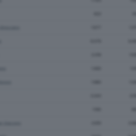
a
1.763
1.4
922
6
 Bresciano
1.677
1.3
e
9.076
6.4
2.019
1.5
emo
1.460
1.0
eriore
1.980
1.2
3.243
2.1
1.195
8
an Giacomo
3.910
2.9