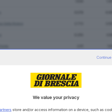
1.639
1.2
o
9.078
6.4
e Della Riviera
2.772
2.0
o
6.255
4.9
Ponte
2.111
1.6
Continue
e
369
2
 Del Colle
3.512
2.2
7.072
5.2
dolo
9.141
6.7
We value your privacy
ato
6.291
4.8
artners
store and/or access information on a device, such as co