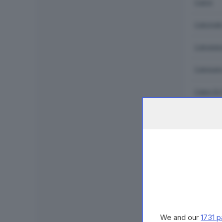
Caino
Calcinat
Calvages
Calvisan
Capo Di 
Capovall
Capriano
Capriolo
Carpene
Castegn
We and our
1731 p