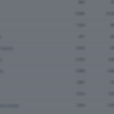
883
6
13.681
10.3
1.234
9
o
497
4
e Camuno
2.205
1.8
io
6.223
4.6
to
3.858
2.6
1.987
1.1
5.521
4.1
no Cizzago
2.841
2.2