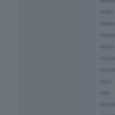
Barbarig
Barghe
Bassano
Bedizzol
Berlingo
Berzo D
Berzo Inf
Bienno
Bione
Borgo S