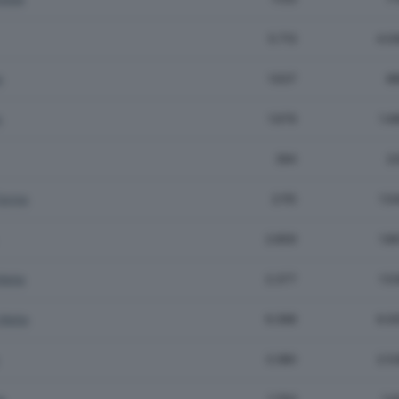
5.713
4.0
e
1.637
8
o
1.979
1.4
394
2
Terme
2.115
1.5
2.859
1.8
ella
2.377
1.5
Mella
9.398
6.0
3.380
2.5