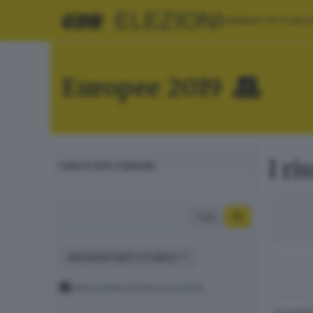
ELEZIONI
AMMINISTRATIVE
EU
Europee 2019
I ri
CERCA PER COMUNE
Tutti
ARCHIVIO DATI STORICI
Vedi risultati elezione corrente
Acquafr