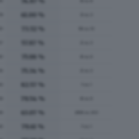
74.87 %
95
8
su 8
61.00 %
78
3
su 3
73.52 %
51
10
su 10
57.87 %
37
2
su 2
75.98 %
61
6
su 6
75.34 %
35
2
su 2
82.57 %
50
1
su 1
79.54 %
59
6
su 6
63.07 %
49
203
su 203
79.61 %
45
1
su 1