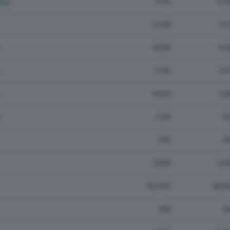
ollo
7.072
5.2
2.259
1.3
8.639
6.3
1.792
1.0
6.003
4.5
1.241
9
545
4
3.846
3.0
142.455
89.8
559
4