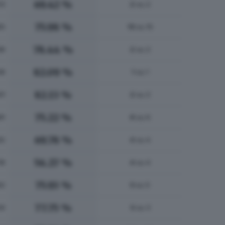
69.42 %
13
2
su 2
75.98 %
95
15
su 15
78.44 %
68
2
su 2
82.09 %
08
1
su 1
82.13 %
11
2
su 2
75.22 %
81
6
su 6
69.78 %
92
4
su 4
56.27 %
18
4
su 4
75.93 %
92
5
su 5
77.75 %
09
3
su 3