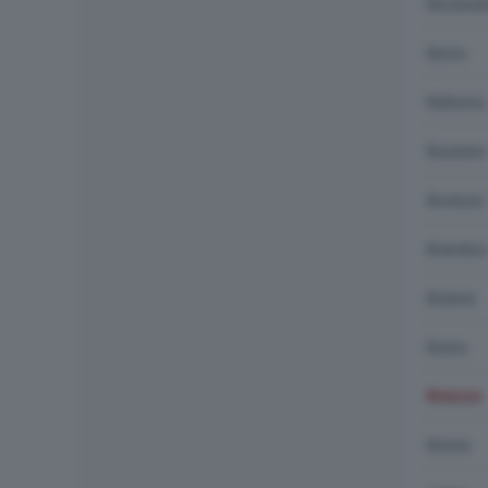
Borgosat
Borno
Botticino
Bovegno
Bovezzo
Brandico
Braone
Breno
Brescia
Brione