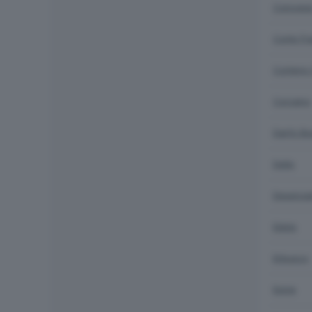
Concesi
Corte Fr
Corteno 
Corzano
Darfo Bo
Dello
Desenza
Edolo
Erbusco
Esine