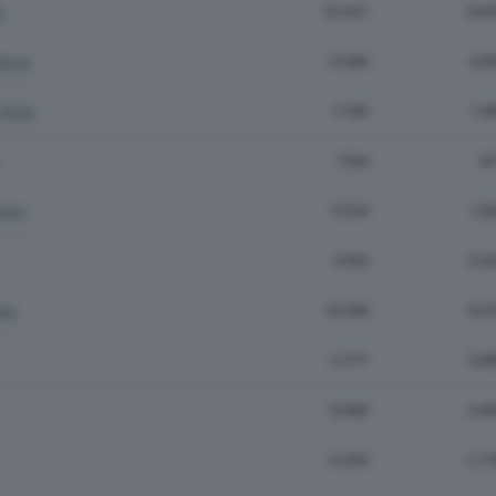
o
12.257
8.9
anca
5.566
3.6
Golgi
1.795
1.3
1.104
8
ario
11.514
7.2
4.154
3.0
no
22.198
13.0
3.777
2.8
6.589
4.9
4.200
2.7