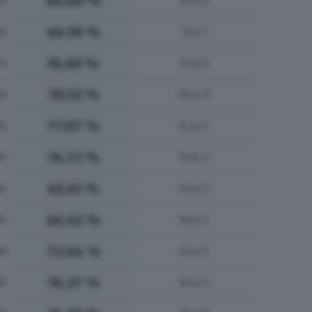
80.60 %
21
3
su 3
66.59 %
14
1
su 1
81.69 %
70
2
su 2
70.52 %
00
11
su 11
77.07 %
56
2
su 2
74.73 %
91
3
su 3
62.63 %
40
2
su 2
66.42 %
54
5
su 5
72.64 %
68
2
su 2
76.27 %
82
4
su 4