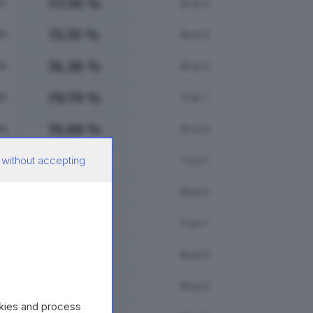
77.30 %
67
2
su 2
71.55 %
95
9
su 9
74.28 %
59
4
su 4
79.79 %
91
7
su 7
76.69 %
19
4
su 4
69.11 %
 without accepting
55
1
su 1
65.21 %
90
5
su 5
74.42 %
63
7
su 7
73.62 %
30
9
su 9
76.81 %
32
6
su 6
okies and process