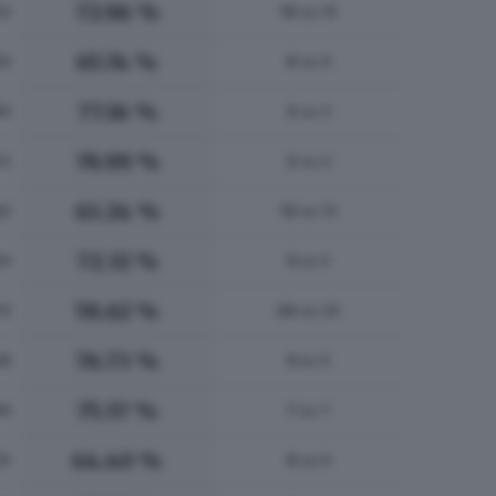
72.96 %
43
14
su 14
65.74 %
59
6
su 6
77.16 %
85
2
su 2
78.99 %
72
2
su 2
63.24 %
82
13
su 13
72.32 %
04
5
su 5
58.62 %
13
24
su 24
76.73 %
98
5
su 5
75.37 %
66
7
su 7
64.40 %
05
6
su 6