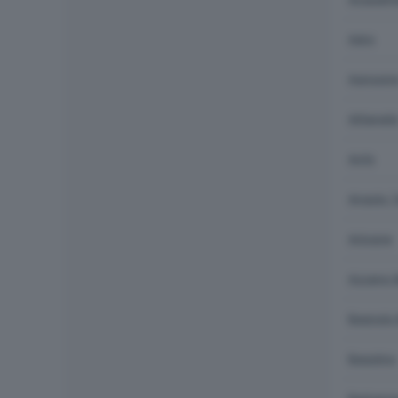
Adro
Agnosin
Alfianell
Anfo
Angolo 
Artogne
Azzano M
Bagnolo 
Bagolino