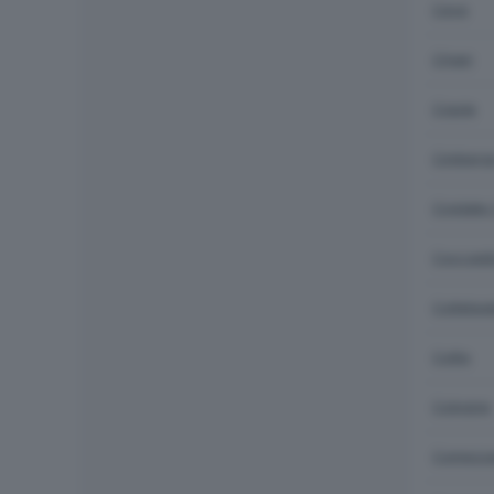
Cevo
Chiari
Cigole
Cimberg
Cividat
Coccagl
Collebea
Collio
Cologne
Comezza